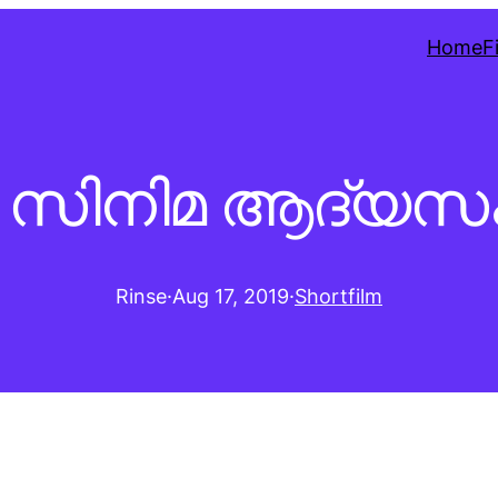
Home
F
്‍ സിനിമ ആദ്യസംര
Rinse
·
Aug 17, 2019
·
Shortfilm