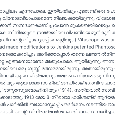
ോപ്പിലും എന്നപോലെ ഇന്ത്യയിലും ഏതാണ്ട് ഒരു പ
രു വിനോദവ്യാപാരമെന്ന നിലയ്ക്കായിരുന്നു. വിദേശങ്
രിപ്പിക്കാന്‍ സന്നദ്ധതകാണിച്ചുപോന്ന മുംബൈയിലെയു
‍കൈ സിനിമയുടെ ഇന്ത്യയിലെ വിപണിയെ മുൻകൂട്ടി ക
സന്റെ വിറ്റാസ്കോപ്പിനെപ്പറ്റിയും ( Vitascope was an 
 made modifications to Jenkins patented Phantoscope
ശനത്തെക്കുറിച്ചും അറിഞ്ഞപ്പോള്‍ തന്നെ ലണ്ടനില്‍നിന
ിക്കറ്റ് എങ്ങനെയാണോ അതുപോലെ ആയിരുന്നു. അന്ന്
ംബൈയിലെ ഒരു ഗുസ്തി മത്സരമായിരുന്നു. അതായിരുന
്തിനായി കുറെ ചിത്രങ്ങളും അദ്ദേഹം വിദേശത്തു നിന്ന
ിയും ആയ ദാദാസാഹിബ് ദണ്ഡിരാജ് ഗോവിന്ദ ഫാല്‍ക്ക
913), ‘ഭാസ്മാസുരമോഹിനി’യും (1914), സത്യവാന്‍ സാവി
കൊടുത്തു. 1913 മേയ് 8-ന് ‘രാജാ ഹരിശ്ചന്ദ്ര’ ആദ
ട്രല്‍ പാര്‍ക്കില്‍ ബയോസ്കോപ്പ് പ്രദര്‍ശനം നടത്തിയ 
ത്തി. ടെന്റ് സിനിമാപ്രദര്‍ശനംവഴി ധനംസമ്പാദിച്ച