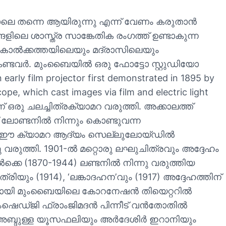
ോലെ തന്നെ ആയിരുന്നു എന്ന് വേണം കരുതാൻ
ങളിലെ ശാസ്ത്ര സാങ്കേതിക രംഗത്ത് ഉണ്ടാകുന്ന
ം കൊല്‍ക്കത്തയിലെയും മദ്രാസിലെയും
ണ്ടവർ. മുംബൈയില്‍ ഒരു ഫോട്ടോ സ്റ്റുഡിയോ
early film projector first demonstrated in 1895 by
, which cast images via film and electric light
്ന് ഒരു ചലച്ചിത്രക്യാമറ വരുത്തി. അക്കാലത്ത്
 ലോണ്ടനിൽ നിന്നും കൊണ്ടുവന്ന
്നു ഈ ക്യാമറ ആദ്യം സെല്ലുലോയ്ഡില്‍
ു വരുത്തി. 1901-ല്‍ മറ്റൊരു ലഘുചിത്രവും അദ്ദേഹം
െ (1870-1944) ലണ്ടനില്‍ നിന്നു വരുത്തിയ
ത്രിയും (1914), ‘ലങ്കാദഹന’വും (1917) അദ്ദേഹത്തിന്
്യമായി മുംബൈയിലെ കോറനേഷന്‍ തിയെറ്ററില്‍
ജാംഷെഡ്ജി ഫ്രാംജിമദന്‍ പിന്നീട് വന്‍തോതില്‍
 അബ്ദുള്ള യൂസഫലിയും അര്‍ദേശിര്‍ ഇറാനിയും