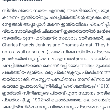
സിനിമ വ്യെവസായം എന്നത്, അമേരിക്കയിലും യൂറ
കാരണം ഇന്ത്യയിലും ചലച്ചിത്രത്തിന്റെ തുടക്കം ഒ
നേട്ടങ്ങള്‍ അപ്പപ്പോള്‍ തന്നെ ഇന്ത്യയിലും പ്രച
വ്യവസായികളില്‍ ചിലരാണ് ഇക്കാര്യത്തില്‍ മുന്
നടത്തിയിരുന്ന ഹരിശ്ചന്ദ്ര സഖാറാം ഭത്വദേക്കര്‍, എഡി
Charles Francis Jenkins and Thomas Armat. They had
onto a wall or screen ), പാരിസിലെ സിനിമാ പ്രദര്‍
ഇന്ത്യയിൽ ഗുസ്തിമത്സരം എന്നാൽ ഇന്നത്തെ ക്ര
ചലച്ചിത്രക്യാമെറ കൊണ്ട് ഒപ്പിയെടുത്തതും മു
പകര്‍ത്തിയ ദൃശ്യം. ഒരു പ്രൊജക്റ്ററും പ്രദര്‍ശനത
തയ്യാറാക്കി. സംസ്കൃതപണ്ഡിതനും നാസിക് സ്വദേശ
ക്യാമറ ഉപയോഗിച്ച് നിര്‍മിച്ച ‘ഹരിശ്ചന്ദ്രയും’ (1
ഇന്ത്യന്‍ സിനിമയുടെ പിതാവ് എന്ന സ്ഥാനം നേടിക്
പ്രദര്‍ശിപ്പിച്ചു. 1902-ല്‍ കൊല്‍ക്കത്തയിലെ സെന്‍
ചലച്ചിത്രനിര്‍മാണവും വിതരണവും പ്രദര്‍ശനവും നട