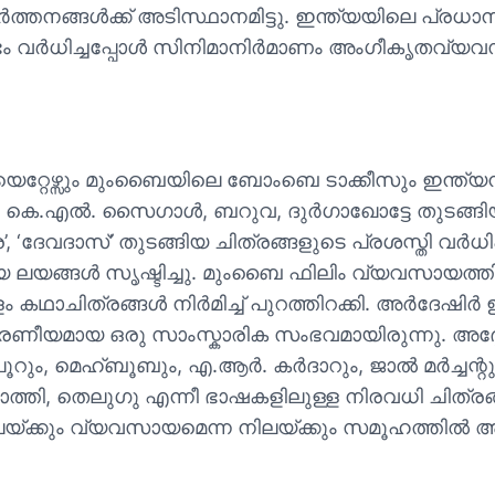
്തനങ്ങള്‍ക്ക് അടിസ്ഥാനമിട്ടു. ഇന്ത്യയിലെ പ്രധാന
ാഭം വര്‍ധിച്ചപ്പോള്‍ സിനിമാനിര്‍മാണം അംഗീകൃതവ്
റ്റേഴ്സും മുംബൈയിലെ ബോംബെ ടാക്കീസും ഇന്ത്യന്
 കെ.എല്‍. സൈഗാള്‍, ബറുവ, ദുര്‍ഗാഖോട്ടേ തുടങ്ങിയ
ര’, ‘ദേവദാസ്’ തുടങ്ങിയ ചിത്രങ്ങളുടെ പ്രശസ്തി വര്‍ധ
ിയ ലയങ്ങള്‍ സൃഷ്ടിച്ചു. മുംബൈ ഫിലിം വ്യവസായത
ിത്രങ്ങള്‍ നിര്‍മിച്ച് പുറത്തിറക്കി. അര്‍ദേഷിര്‍ ഇറാ
ീയമായ ഒരു സാംസ്കാരിക സംഭവമായിരുന്നു. അദ്ദേഹം
ം, മെഹ്ബൂബും, എ.ആര്‍. കര്‍ദാറും, ജാല്‍ മര്‍ച്ചന്റു
ജറാത്തി, തെലുഗു എന്നീ ഭാഷകളിലുള്ള നിരവധി ചിത്
യ്ക്കും വ്യവസായമെന്ന നിലയ്ക്കും സമൂഹത്തില്‍